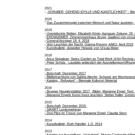
2021
◦
„VORüBER_GEHEND IDYLLE UND KüNSTLICHKEIT“ - Biennal
2020
°
Das Zusammenspiel zwischen Mensch und Natur ausloten, Mi
2019
◦
Unentdeckte Welten, Elisabeth König, Aargauer Zeitung, 29. 
◦
ERDWüRMER, Zimmermannhaus Brugg, Saaltext von Ursul
◦
General Anzeiger 18. 4. 2019
◦
Vom Leuchten der Nacht, Gianna Rovere, AAKU, April 2019
◦
Kunstbulletin, doppelter Hinweis von Ursula Meier
2018
◦
Anca Sinpalean, Swiss Garden as Total Work of Art,Revist
◦
Peter Schütz
,
Laudatio anlässlich der Ausstellungseröffnun
2017
◦
Botschaft, Dezember 2017
◦
Bildbetrachtung von Sabine Altorfer, Schweiz am Wochenen
◦
Katalog,
„Refugium“ - Biennale Kulturort Weiertal
2016
◦
Brugger Neujahrsblätter 2017
, Bilder: Marianne Engel, Text
◦
Marianne Engels Kunst muss leuchten, Stefan Haller, Genera
2015
◦
Botschaft, Dezember 2015
◦
SIKART Lexikoneintrag
◦
Drei Pilze im Tresor von Marianne Engel, Claudia Storz
2014
◦
Kunstbulletin, Ruth Händler, 1./2. 2014
2013
◦
Katalog zur Ausstellung „Jackalope“, Museo Cantonale d‘Ar