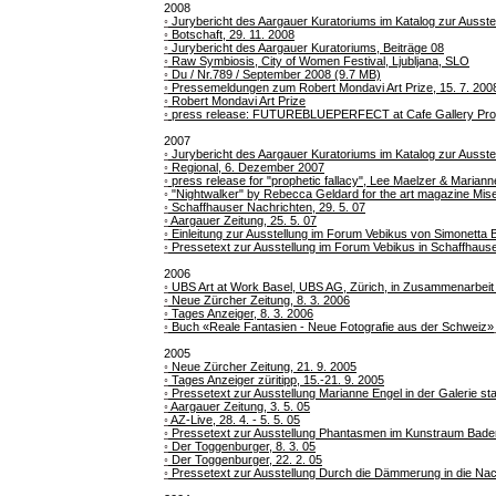
2008
◦
Jurybericht des Aargauer Kuratoriums im Katalog zur Ausst
◦
Botschaft, 29. 11. 2008
◦
Jurybericht des Aargauer Kuratoriums, Beiträge 08
◦
Raw Symbiosis, City of Women Festival, Ljubljana, SLO
◦
Du / Nr.789 / September 2008 (9.7 MB)
◦
Pressemeldungen zum Robert Mondavi Art Prize, 15. 7. 200
◦
Robert Mondavi Art Prize
◦
press release: FUTUREBLUEPERFECT at Cafe Gallery Proj
2007
◦
Jurybericht des Aargauer Kuratoriums im Katalog zur Ausst
◦
Regional, 6. Dezember 2007
◦
press release for "prophetic fallacy", Lee Maelzer & Marian
◦
"Nightwalker" by Rebecca Geldard for the art magazine Mi
◦
Schaffhauser Nachrichten, 29. 5. 07
◦
Aargauer Zeitung, 25. 5. 07
◦
Einleitung zur Ausstellung im Forum Vebikus von Simonetta B
◦
Pressetext zur Ausstellung im Forum Vebikus in Schaffhause
2006
◦
UBS Art at Work Basel, UBS AG, Zürich, in Zusammenarbeit 
◦
Neue Zürcher Zeitung, 8. 3. 2006
◦
Tages Anzeiger, 8. 3. 2006
◦
Buch «Reale Fantasien - Neue Fotografie aus der Schweiz»
2005
◦
Neue Zürcher Zeitung, 21. 9. 2005
◦
Tages Anzeiger züritipp, 15.-21. 9. 2005
◦
Pressetext zur Ausstellung Marianne Engel in der Galerie st
◦
Aargauer Zeitung, 3. 5. 05
◦
AZ-Live, 28. 4. - 5. 5. 05
◦
Pressetext zur Ausstellung Phantasmen im Kunstraum Bade
◦
Der Toggenburger, 8. 3. 05
◦
Der Toggenburger, 22. 2. 05
◦
Pressetext zur Ausstellung Durch die Dämmerung in die Nach