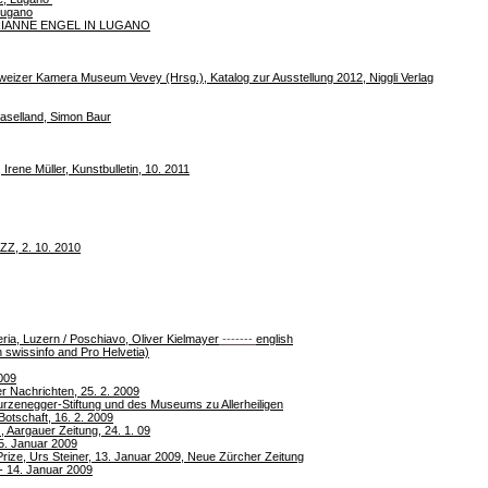
Lugano
IANNE ENGEL IN LUGANO
weizer Kamera Museum Vevey (Hrsg.), Katalog zur Ausstellung 2012, Niggli Verlag
Baselland, Simon Baur
ene Müller, Kunstbulletin, 10. 2011
ZZ, 2. 10. 2010
feria, Luzern / Poschiavo, Oliver Kielmayer
-------
english
n swissinfo and Pro Helvetia)
2009
r Nachrichten, 25. 2. 2009
rzenegger-Stiftung und des Museums zu Allerheiligen
Botschaft, 16. 2. 2009
 Aargauer Zeitung, 24. 1. 09
5. Januar 2009
rize, Urs Steiner, 13. Januar 2009, Neue Zürcher Zeitung
- 14. Januar 2009