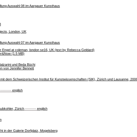
ellung Auswahl 08 im Aargauer Kunsthaus
8
ects, London, UK
ellung Auswahl 07 im Aargauer Kunsthaus
ne Engel at coleman, london se16, UK (text by Rebecca Geldard)
ser&Now (1.5 MB)
alzarini und Beda Büchi
n von Jennifer Bennett
mit dem Schweizerischen Institut für Kunstwissenschaften (SIK), Zürich und Lausanne, 200
---------
english
aubkohler, Zürich
---------
english
n
t in der Galerie Dorfplatz, Mogelsberg