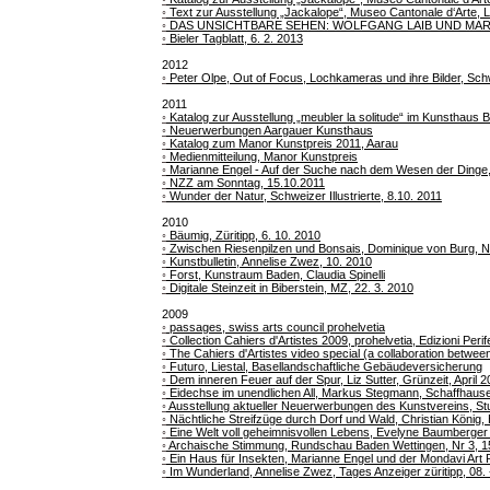
◦
Text zur Ausstellung „Jackalope“, Museo Cantonale d‘Arte, 
◦
DAS UNSICHTBARE SEHEN: WOLFGANG LAIB UND MAR
◦
Bieler Tagblatt, 6. 2. 2013
2012
◦
Peter Olpe,
Out of Focus, Lochkameras und ihre Bilder, Sch
2011
◦
Katalog zur Ausstellung „meubler la solitude“ im Kunsthaus 
◦
Neuerwerbungen Aargauer Kunsthaus
◦
Katalog zum Manor Kunstpreis 2011, Aarau
◦
Medienmitteilung, Manor Kunstpreis
◦
Marianne Engel - Auf der Suche nach dem Wesen der Dinge, Ir
◦
NZZ am Sonntag, 15.10.2011
◦
Wunder der Natur, Schweizer Illustrierte, 8.10. 2011
2010
◦
Bäumig, Züritipp, 6. 10. 2010
◦
Zwischen Riesenpilzen und Bonsais, Dominique von Burg, N
◦
Kunstbulletin, Annelise Zwez, 10. 2010
◦
Forst, Kunstraum Baden, Claudia Spinelli
◦
Digitale Steinzeit in Biberstein, MZ, 22. 3. 2010
2009
◦
passages, swiss arts council prohelvetia
◦
Collection Cahiers d'Artistes 2009, prohelvetia, Edizioni Peri
◦
The Cahiers d'Artistes video special (a collaboration betwee
◦
Futuro, Liestal, Basellandschaftliche Gebäudeversicherung
◦
Dem inneren Feuer auf der Spur, Liz Sutter, Grünzeit, April 
◦
Eidechse im unendlichen All, Markus Stegmann, Schaffhause
◦
Ausstellung aktueller Neuerwerbungen des Kunstvereins, Stu
◦
Nächtliche Streifzüge durch Dorf und Wald, Christian König, 
◦
Eine Welt voll geheimnisvollen Lebens, Evelyne Baumberger ,
◦
Archaische Stimmung, Rundschau Baden Wettingen, Nr 3, 1
◦
Ein Haus für Insekten, Marianne Engel und der Mondavi Art P
◦
Im Wunderland, Annelise Zwez, Tages Anzeiger züritipp, 08. 