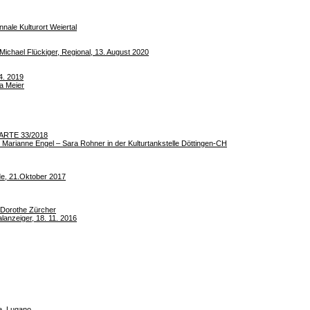
e Kulturort Weiertal
chael Flückiger, Regional, 13. August 2020
4. 2019
a Meier
a-ARTE 33/2018
g
Marianne Engel – Sara Rohner
in der Kulturtankstelle Döttingen-CH
de, 21.Oktober 2017
: Dorothe Zürcher
lanzeiger, 18. 11. 2016
te, Lugano