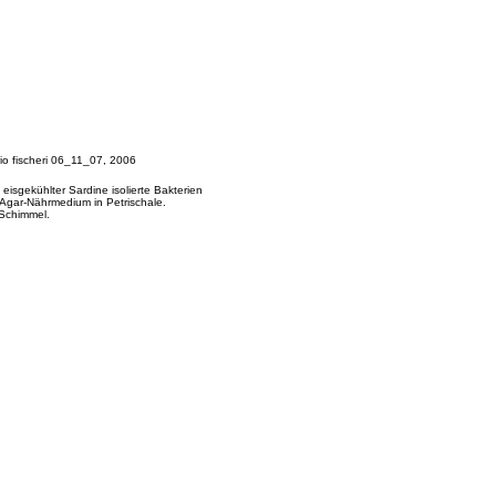
rio fischeri 06_11_07, 2006
eisgekühlter Sardine isolierte Bakterien
 Agar-Nährmedium in Petrischale.
 Schimmel.